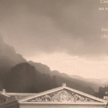
Cen
un n
In
(8
Nou
n
E
o
loulo
é