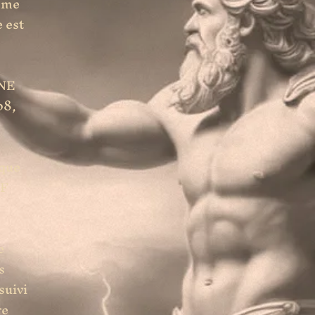
mme
 est
NNE
08,
 que
OF
e
s
suivi
re