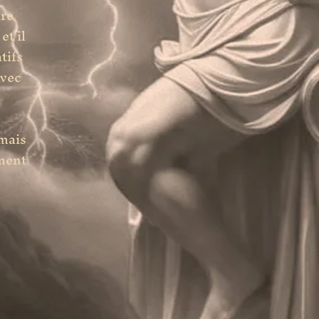
re
et il
tifs
avec
amais
ement