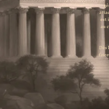
gé
atta
est 
au c
Dès 
fair