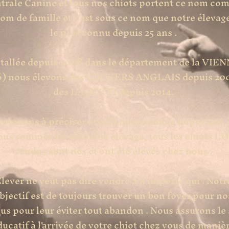
trale Canine et tous nos chiots portent ce nom co
om de famille et c'est sous ce nom que notre élevage
le plus connu depuis 25 ans .
stallée depuis 2008 dans le département de la VIE
6) nous élevons des COCKERS ANGLAIS depuis 20
des LAGOTTI depuis 2014.
s tenons à préciser et celà nous semble important
ous sommes un véritable élevage, tous les chiots L
vendus sont nés et ont été élevés chez nous .
lever ne veut pas dire vendre à n'importe qui . Notr
bjectif est de toujours trouver un bon foyer pour no
us pour leur éviter tout abandon . Nous assurons le 
ducatif à l'arrivée de votre chiot chez vous de maniè