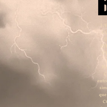
L'
C
D
CH
C
Po
C
entr
sim
que
CO