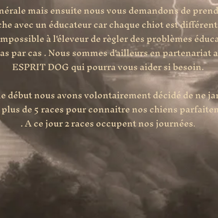
nérale mais ensuite nous vous demandons de prend
che avec un éducateur car chaque chiot est différent 
impossible à l'éleveur de règler des problèmes éduca
as par cas . Nous sommes d'ailleurs en partenariat 
ESPRIT DOG qui pourra vous aider si besoin.
le début nous avons volontairement d
écidé de ne j
e plus de 5 races pour connaitre nos chiens parfait
. A ce jour 2 races occupent nos journées
.