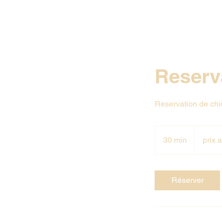
Reserv
Reservation de chi
prix
a
30 min
3
prix 
determiner
0
m
i
Réserver
n